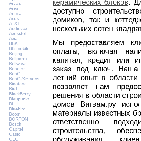
керамических блоков
. Д
Arcoa
Ares
доступно строительс
Arima
домиков, так и коттед
Asus
AT&T
нескольких сотен квадр
Audiovox
Axesstel
Axia
Мы предоставляем кл
BBK
BB-mobile
оплаты, включая нали
Beijing
капитал, кредит или и
Bellperre
Bellwave
заказ под ключ. Наша
Benefon
BenQ
летний опыт в области 
BenQ-Siemens
Binatone
позволяет нам предо
Bird
решения в области строи
BlackBerry
Blaupunkt
домов Вигвам.ру испол
BLU
Bluebird
материалы известных бр
Boost
BORTON
ответственно подх
Bosch
строительства, обес
Capitel
Casio
обслуживания кли
CEC