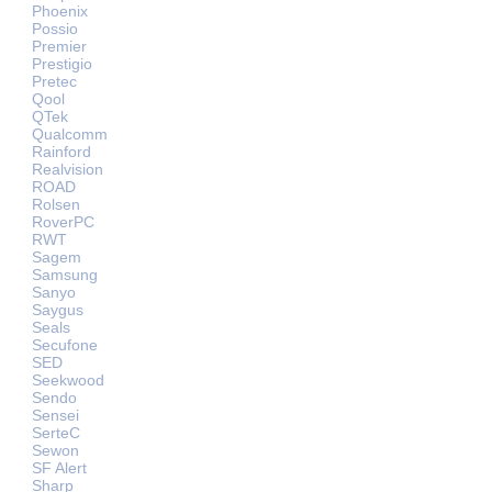
Phoenix
Possio
Premier
Prestigio
Pretec
Qool
QTek
Qualcomm
Rainford
Realvision
ROAD
Rolsen
RoverPC
RWT
Sagem
Samsung
Sanyo
Saygus
Seals
Secufone
SED
Seekwood
Sendo
Sensei
SerteC
Sewon
SF Alert
Sharp