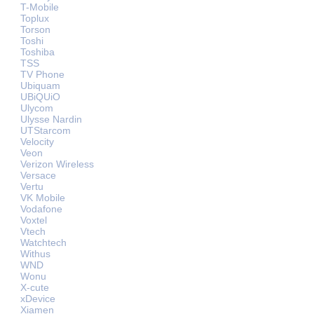
T-Mobile
Toplux
Torson
Toshi
Toshiba
TSS
TV Phone
Ubiquam
UBiQUiO
Ulycom
Ulysse Nardin
UTStarcom
Velocity
Veon
Verizon Wireless
Versace
Vertu
VK Mobile
Vodafone
Voxtel
Vtech
Watchtech
Withus
WND
Wonu
X-cute
xDevice
Xiamen