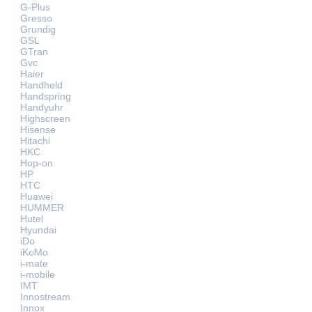
G-Plus
Gresso
Grundig
GSL
GTran
Gvc
Haier
Handheld
Handspring
Handyuhr
Highscreen
Hisense
Hitachi
HKC
Hop-on
HP
HTC
Huawei
HUMMER
Hutel
Hyundai
iDo
iKoMo
i-mate
i-mobile
IMT
Innostream
Innox