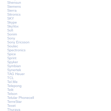
Shensun
Siemens
Sierra
Sitronics
SKY
Skype
SkyVox
Sofi
Sonim
Sony
Sony Ericsson
Soutec
Spectronics
Spice
Sprint
Spyker
Symbian
Synertek
TAG Heuer
TCL
Tel.Me
Telepong
Telit
Telson
Telular Phonecell
TerreStar
Texet
Thuraya