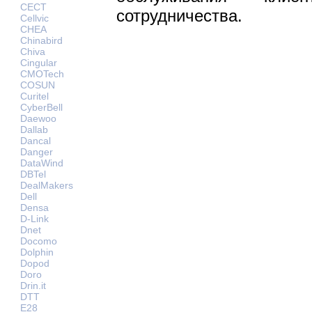
CECT
сотрудничества.
Cellvic
CHEA
Chinabird
Chiva
Cingular
CMOTech
COSUN
Curitel
CyberBell
Daewoo
Dallab
Dancal
Danger
DataWind
DBTel
DealMakers
Dell
Densa
D-Link
Dnet
Docomo
Dolphin
Dopod
Doro
Drin.it
DTT
E28