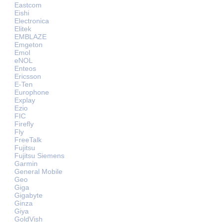
Eastcom
Eishi
Electronica
Elitek
EMBLAZE
Emgeton
Emol
eNOL
Enteos
Ericsson
E-Ten
Europhone
Explay
Ezio
FIC
Firefly
Fly
FreeTalk
Fujitsu
Fujitsu Siemens
Garmin
General Mobile
Geo
Giga
Gigabyte
Ginza
Giya
GoldVish