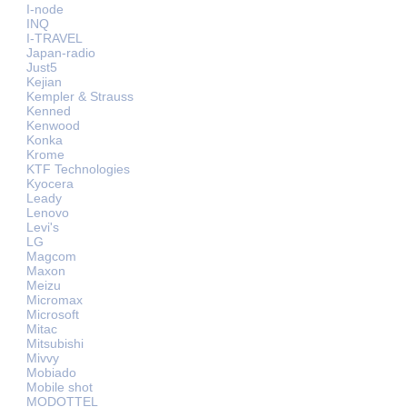
I-node
INQ
I-TRAVEL
Japan-radio
Just5
Kejian
Kempler & Strauss
Kenned
Kenwood
Konka
Krome
KTF Technologies
Kyocera
Leady
Lenovo
Levi's
LG
Magcom
Maxon
Meizu
Micromax
Microsoft
Mitac
Mitsubishi
Mivvy
Mobiado
Mobile shot
MODOTTEL