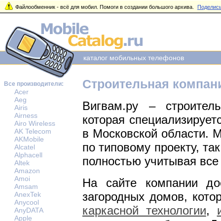
Файлообменник - всё для мобил. Помоги в создании большого архива.
Поделись
каталог мобильных телефонов
Строительная компан
Все производители:
Acer
Aeg
Вигвам.ру – строител
Airis
Airness
которая специализирует
Airo Wireless
в Московской области.
AK Telecom
AKMobile
по типовому проекту, так
Alcatel
Alphacell
полностью учитывая все
Altek
Amazon
Amoi
На сайте компании до
Amsam
загородных домов, кото
AnexTek
Anycool
каркасной технологии
,
AnyDATA
Apple